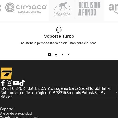
Soporte Turbo
Asistencia personalizada de ciclistas para ciclistas.
Turbo Bicycles
Facebook
KINETIC SPORT S.A. DE C.V. Av. Eugenio Garza Sada No. 351, Int. 4
Instagram
YouTube
TikTok
Col. Lomas del Tecnológico, C.P. 78215 San Luis Potosí, S.L.P.,
México
Soporte
Aviso de privacidad
Términos y condiciones