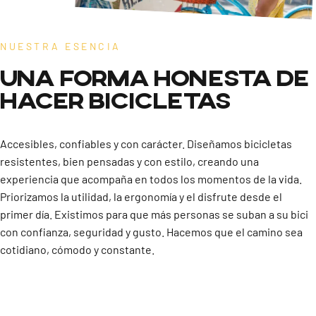
NUESTRA ESENCIA
Una forma
honesta
de
Creemos en lo simple y en lo bien hecho, nos movemos contigo
hacer bicicletas
desde 1986
40
años
en
Accesibles, confiables y con carácter. Diseñamos bicicletas
movimiento
resistentes, bien pensadas y con estilo, creando una
experiencia que acompaña en todos los momentos de la vida.
Priorizamos la utilidad, la ergonomía y el disfrute desde el
primer día. Existimos para que más personas se suban a su bici
con confianza, seguridad y gusto. Hacemos que el camino sea
cotidiano, cómodo y constante.