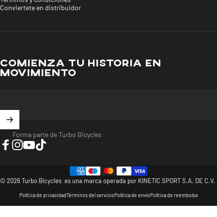
Conviertete en distribuidor
COMIENZA TU HISTORIA EN
MOVIMIENTO
Forma parte de Turbo Bicycles
Facebook
Instagram
YouTube
TikTok
© 2026 Turbo Bicycles es una marca operada por KINETIC SPORT S.A. DE C.V.
Política de privacidad
Términos del servicio
Política de envío
Política de reembolso
>