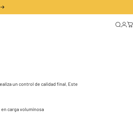
Buscar
Inic
C
liza un control de calidad final. Este
os en carga voluminosa