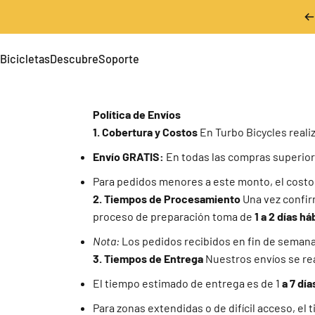
Ir directamente al contenido
Bicicletas
Descubre
Soporte
Bicicletas
Descubre
Soporte
Política de Envíos
1. Cobertura y Costos
En Turbo Bicycles reali
Envío GRATIS:
En todas las compras superio
Para pedidos menores a este monto, el costo 
2. Tiempos de Procesamiento
Una vez confirm
proceso de preparación toma de
1 a 2 días há
Nota:
Los pedidos recibidos en fin de semana o
3. Tiempos de Entrega
Nuestros envíos se rea
El tiempo estimado de entrega es de 1
a 7 día
Para zonas extendidas o de difícil acceso, el