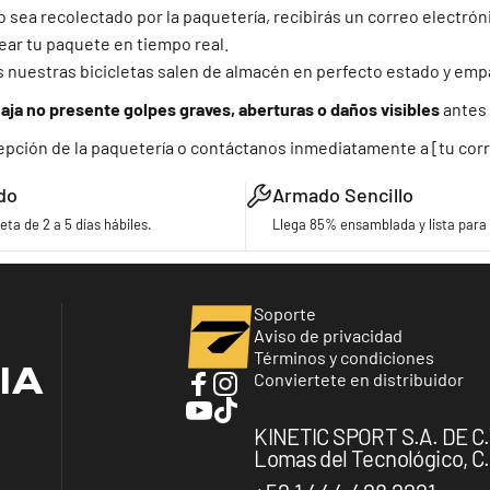
 sea recolectado por la paquetería, recibirás un correo electrón
ear tu paquete en tiempo real.
 nuestras bicicletas salen de almacén en perfecto estado y e
caja no presente golpes graves, aberturas o daños visibles
antes 
ecepción de la paquetería o contáctanos inmediatamente a [tu cor
do
Armado Sencillo
eta de 2 a 5 días hábiles.
Llega 85% ensamblada y lista para 
Turbo Bicycles
Soporte
Aviso de privacidad
Términos y condiciones
IA
Conviertete en distribuidor
Facebook
Instagram
YouTube
TikTok
KINETIC SPORT S.A. DE C.V.
Lomas del Tecnológico, C.P