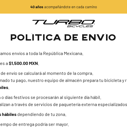
diapositivas pausa
40 años
acompañándote en cada camino
Turbo Bicycles
POLÍTICA DE ENVÍO
zamos envíos a toda la República Mexicana.
res a
$1,500.00 MXN
.
de envío se calculará al momento de la compra.
ado tu pago, nuestro equipo de almacén prepara tu bicicleta y rea
biles
.
 días festivos se procesarán al siguiente día hábil.
lizan a través de servicios de paquetería externa especializad
s hábiles
dependiendo de tu zona.
 tiempo de entrega podría ser mayor.