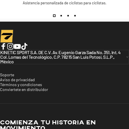
Asistencia personalizada de ciclistas para ciclistas.
Turbo Bicycles
Facebook
KINETIC SPORT S.A. DE C.V. Av. Eugenio Garza Sada No. 351, Int. 4
Instagram
YouTube
TikTok
Col. Lomas del Tecnológico, C.P. 78215 San Luis Potosí, S.L.P.,
México
Soporte
Aviso de privacidad
Términos y condiciones
Conviertete en distribuidor
COMIENZA TU HISTORIA EN
MOVIMIENTO