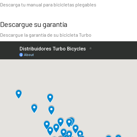
disfrutar del camino. Encuentra manuales, garantías y
Descarga tu manual para bicicletas plegables
asistencia técnica en un solo lugar.
Descargue su garantía
Descargue la garantía de su bicicleta Turbo