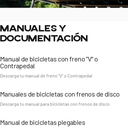
Manuales
y
documentación
Manual de bicicletas con freno "V" o
Contrapedal
Descarga tu manual de freno "V" o Contrapedal
Manuales de bicicletas con frenos de disco
TU TRANQUILIDAD ES NUESTRA PRIORIDAD.
Descarga tu manual para bicicletas con frenos de disco
Soporte
Turbo
Manual de bicicletas plegables
Todo lo que necesitas para que tu única preocupación sea