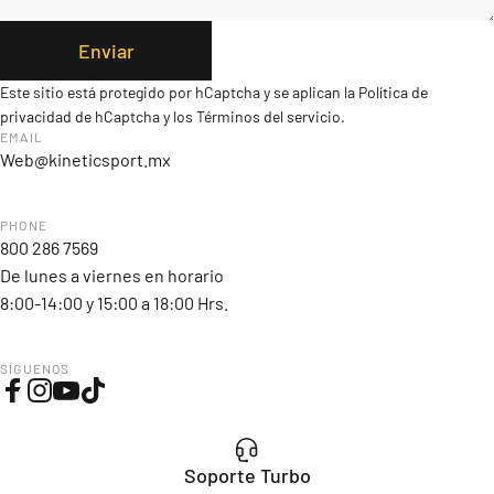
Enviar
Enviar
Mensaje
Este sitio está protegido por hCaptcha y se aplican
la Política de
privacidad de hCaptcha
y los
Términos del servicio.
EMAIL
Web@kineticsport.mx
PHONE
800 286 7569
De lunes a viernes en horario
8:00-14:00 y 15:00 a 18:00 Hrs.
SÍGUENOS
Facebook
Instagram
YouTube
TikTok
Soporte Turbo