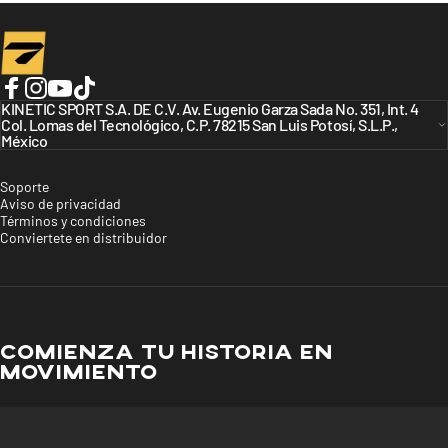
Turbo Bicycles
Facebook
KINETIC SPORT S.A. DE C.V. Av. Eugenio Garza Sada No. 351, Int. 4
Instagram
YouTube
TikTok
Col. Lomas del Tecnológico, C.P. 78215 San Luis Potosí, S.L.P.,
México
Soporte
Aviso de privacidad
Términos y condiciones
Conviertete en distribuidor
COMIENZA TU HISTORIA EN
MOVIMIENTO