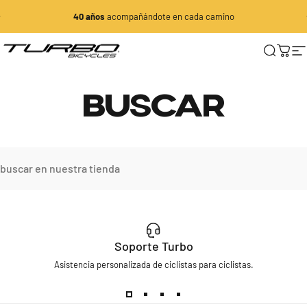
Ir directamente al contenido
diapositivas pausa
40 años
acompañándote en cada camino
Turbo Bicycles
Buscar
Carri
N
Buscar
Buscar
Soporte Turbo
Asistencia personalizada de ciclistas para ciclistas.