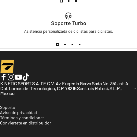
Soporte Turbo
Asistencia personalizada de ciclistas para ciclistas.
Turbo Bicycles
Facebook
KINETIC SPORT S.A. DE C.V. Av. Eugenio Garza Sada No. 351, Int. 4
Instagram
YouTube
TikTok
Col. Lomas del Tecnológico, C.P. 78215 San Luis Potosí, S.L.P.,
México
Soporte
Aviso de privacidad
Términos y condiciones
Conviertete en distribuidor