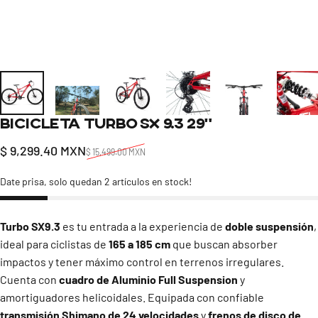
Bicicleta
Turbo
SX
9.3
29"
Precio de oferta
Precio habitual
$ 9,299.40 MXN
$ 15,499.00 MXN
Date prisa, solo quedan 2 artículos en stock!
Turbo SX9.3
es tu entrada a la experiencia de
doble suspensión
,
ideal para ciclistas de
165 a 185 cm
que buscan absorber
impactos y tener máximo control en terrenos irregulares.
Cuenta con
cuadro de Aluminio Full Suspension
y
amortiguadores helicoidales. Equipada con confiable
transmisión Shimano de 24 velocidades
y
frenos de disco de