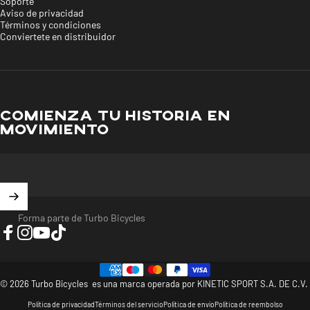
Soporte
Aviso de privacidad
Términos y condiciones
Conviertete en distribuidor
COMIENZA TU HISTORIA EN
MOVIMIENTO
Forma parte de Turbo Bicycles
Facebook
Instagram
YouTube
TikTok
© 2026 Turbo Bicycles es una marca operada por KINETIC SPORT S.A. DE C.V.
Política de privacidad
Términos del servicio
Política de envío
Política de reembolso