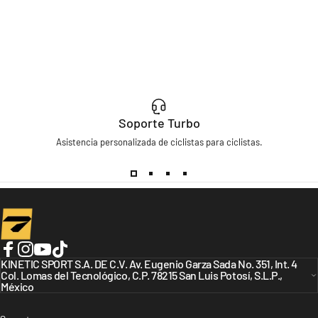
Soporte Turbo
Asistencia personalizada de ciclistas para ciclistas.
Turbo Bicycles
Facebook
KINETIC SPORT S.A. DE C.V. Av. Eugenio Garza Sada No. 351, Int. 4
Instagram
YouTube
TikTok
Col. Lomas del Tecnológico, C.P. 78215 San Luis Potosí, S.L.P.,
México