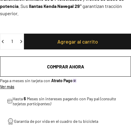
potencia
. Sus
llantas Kenda Navegal 29"
garantizan tracción
superior.
Cantidad
Agregar al carrito
COMPRAR AHORA
Paga a meses sin tarjeta con
Atrato Pago
Ver más
Hasta
6
Meses sin intereses pagando con Pay pal
(consulta
tarjetas participantes)
Garantía de por vida en el cuadro de tu bicicleta