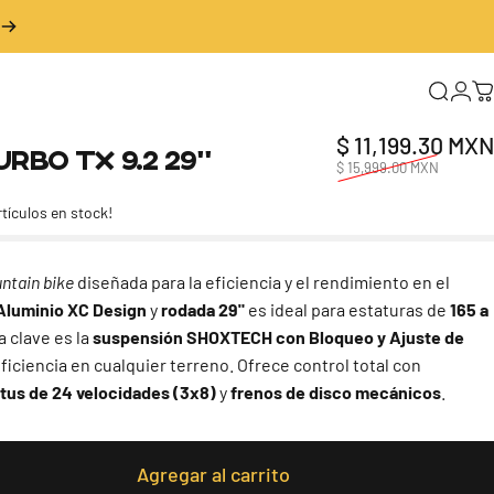
Buscar
Inic
C
$ 11,199.30 MXN
urbo
TX
9.2
29"
$ 15,999.00 MXN
rtículos en stock!
ntain bike
diseñada para la eficiencia y el rendimiento en el
Aluminio XC Design
y
rodada 29"
es ideal para estaturas de
165 a
a clave es la
suspensión SHOXTECH con Bloqueo y Ajuste de
iciencia en cualquier terreno. Ofrece control total con
tus de 24 velocidades (3x8)
y
frenos de disco mecánicos
.
Agregar al carrito