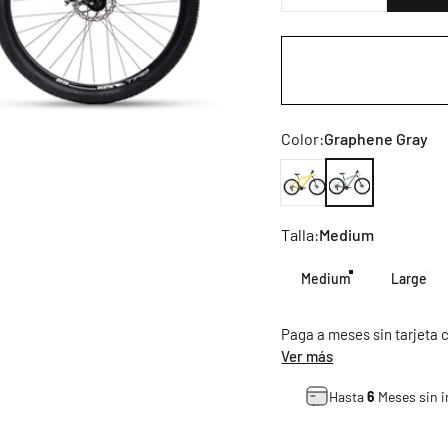
Color
Color:
Graphene Gray
Amarillo
Graphene Gray
Talla
Talla:
Medium
Medium
Large
Paga a meses sin tarjeta
Ver más
Hasta
6
Meses sin i