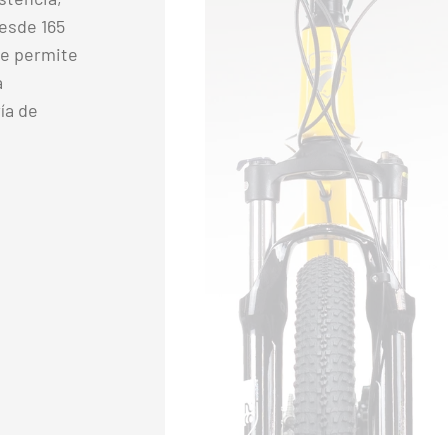
desde 165
te permite
a
ía de