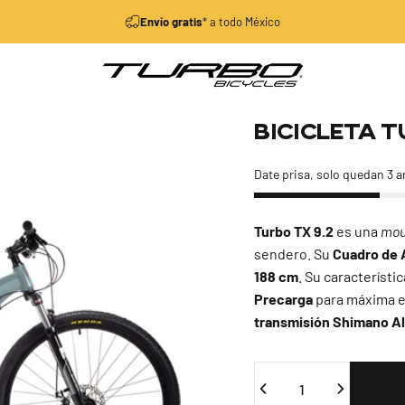
diapositivas pausa
Envío gratis
* a todo México
Turbo Bicycles
Bicicleta
T
Date prisa, solo quedan 3 a
Turbo TX 9.2
es una
mou
sendero. Su
Cuadro de 
188 cm
. Su característic
Precarga
para máxima ef
transmisión Shimano Al
Cantidad