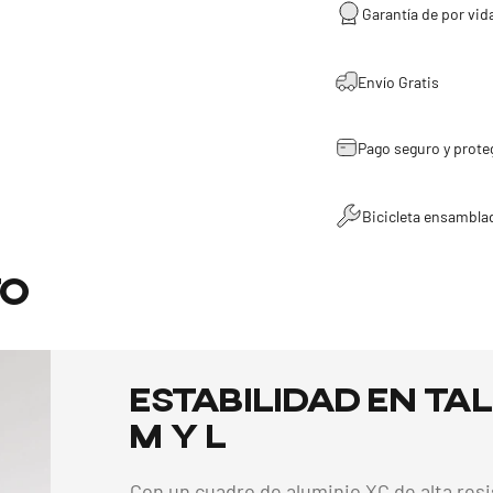
Garantía de por vida
Envío Gratis
Pago seguro y prote
Bicicleta ensambla
to
Estabilidad
en
Tal
M
y
L
Con un cuadro de aluminio XC de alta resi