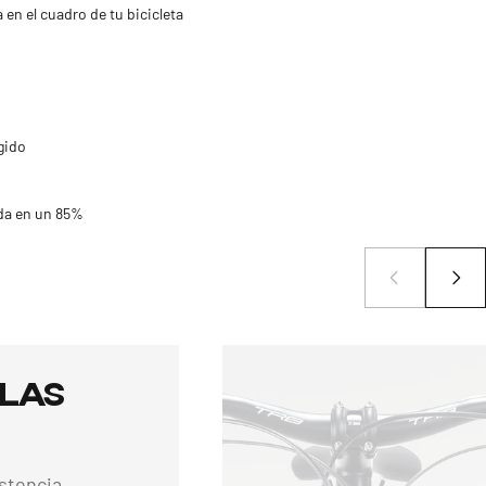
 en el cuadro de tu bicicleta
gido
da en un 85%
las
stencia,