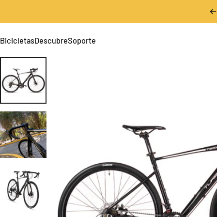
Ir directamente al contenido
Bicicletas
Descubre
Soporte
Bicicletas
Descubre
Soporte