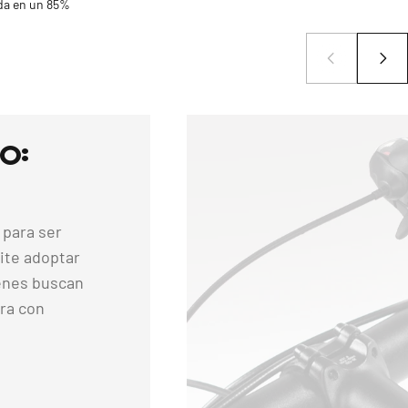
da en un 85%
o:
 para ser
mite adoptar
ienes buscan
ra con