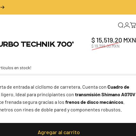
Buscar
Inic
C
$ 15,519.20 MXN
urbo
Technik
700'
$ 19,399.00 MXN
 reseñas totales
rtículos en stock!
rta de entrada al ciclismo de carretera. Cuenta con
Cuadro de
n
ligero. Ideal para principiantes con
transmisión Shimano A070V
ece frenada segura gracias a los
frenos de disco mecánicos
.
ómetros con rines de doble pared y componentes robustos.
Agregar al carrito