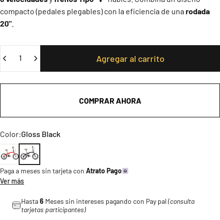
compacto (pedales plegables) con la eficiencia de una
rodada
20"
.
Cantidad
Agregar al carrito
COMPRAR AHORA
Color
Color:
Gloss Black
Gloss Red
Gloss Black
Paga a meses sin tarjeta con
Atrato Pago
Ver más
Hasta
6
Meses sin intereses pagando con Pay pal
(consulta
tarjetas participantes)