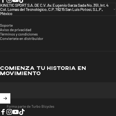
Facebook
KINETIC SPORT S.A. DE C.V. Av. Eugenio Garza Sada No. 351, Int. 4
Instagram
YouTube
TikTok
Col. Lomas del Tecnológico, C.P. 78215 San Luis Potosí, S.L.P.,
México
Soporte
Aviso de privacidad
Términos y condiciones
Conviertete en distribuidor
COMIENZA TU HISTORIA EN
MOVIMIENTO
Forma parte de Turbo Bicycles