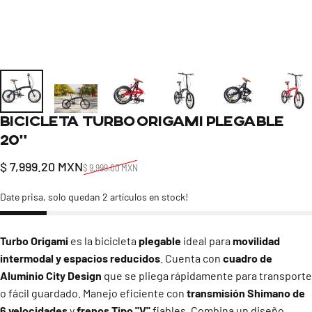
Bicicleta
Turbo
Origami
Plegable
20"
Precio de oferta
Precio habitual
$ 7,999.20 MXN
$ 9,999.00 MXN
Date prisa, solo quedan 2 artículos en stock!
Turbo Origami
es la bicicleta
plegable
ideal para
movilidad
intermodal y espacios reducidos
. Cuenta con
cuadro de
Aluminio City Design
que se pliega rápidamente para transporte
o fácil guardado. Manejo eficiente con
transmisión Shimano de
6 velocidades
y
frenos Tipo "V"
fiables. Combina un diseño