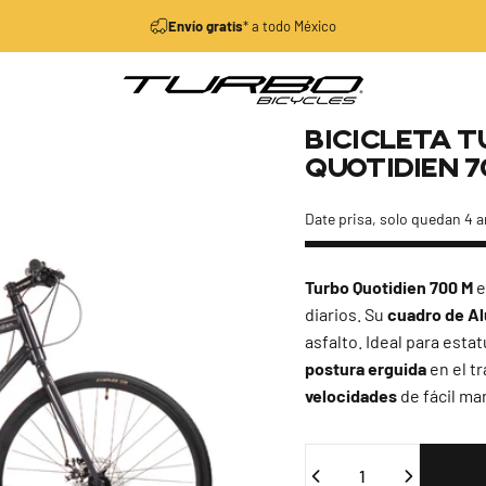
diapositivas pausa
Envío gratis
* a todo México
Turbo Bicycles
Bicicleta
T
Quotidien
7
Date prisa, solo quedan 4 a
Turbo Quotidien 700 M
e
diarios. Su
cuadro de A
asfalto. Ideal para esta
postura erguida
en el tr
velocidades
de fácil ma
Cantidad