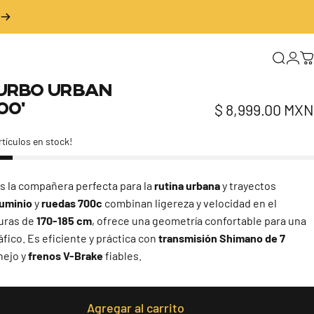
Buscar
Inic
C
urbo
Urban
00'
$ 8,999.00 MXN
rtículos en stock!
s la compañera perfecta para la
rutina urbana
y trayectos
luminio
y
ruedas 700c
combinan ligereza y velocidad en el
turas de
170-185 cm
, ofrece una geometría confortable para una
áfico. Es eficiente y práctica con
transmisión Shimano de 7
nejo y
frenos V-Brake
fiables.
Agregar al carrito