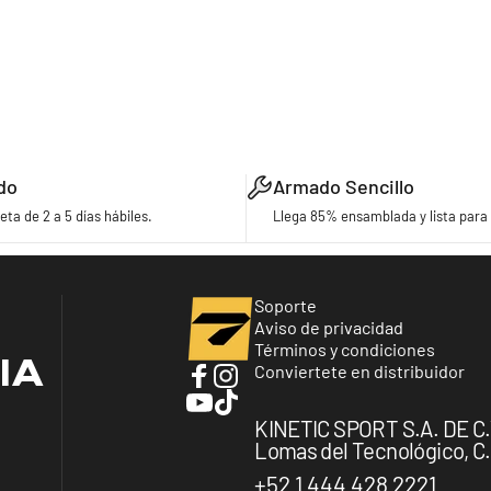
do
Armado Sencillo
eta de 2 a 5 días hábiles.
Llega 85% ensamblada y lista para 
Turbo Bicycles
Soporte
Aviso de privacidad
Términos y condiciones
IA
Conviertete en distribuidor
Facebook
Instagram
YouTube
TikTok
KINETIC SPORT S.A. DE C.V.
Lomas del Tecnológico, C.P
+52 1 444 428 2221