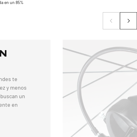
da en un 85%
en
andes te
dez y menos
s buscan un
iente en