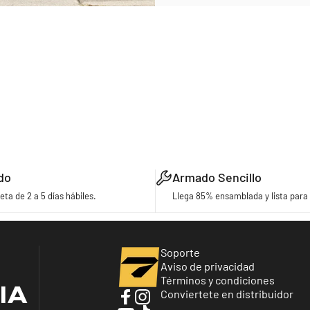
do
Armado Sencillo
eta de 2 a 5 días hábiles.
Llega 85% ensamblada y lista para 
Turbo Bicycles
Soporte
Aviso de privacidad
Términos y condiciones
IA
Conviertete en distribuidor