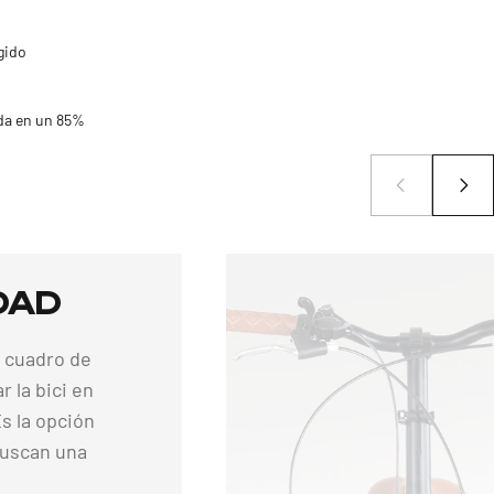
gido
da en un 85%
dad
u cuadro de
r la bici en
s la opción
buscan una