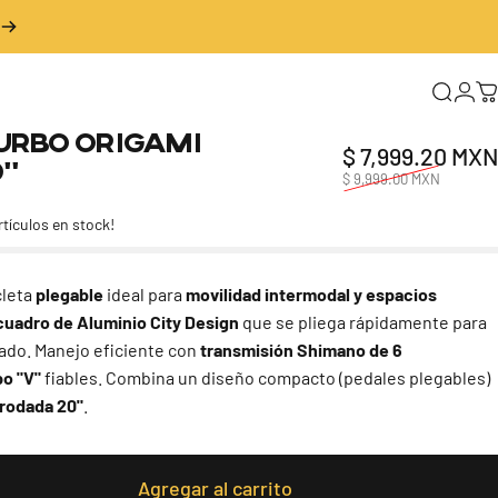
Buscar
Inic
C
urbo
Origami
$ 7,999.20 MXN
0"
$ 9,999.00 MXN
rtículos en stock!
cleta
plegable
ideal para
movilidad intermodal y espacios
cuadro de Aluminio City Design
que se pliega rápidamente para
dado. Manejo eficiente con
transmisión Shimano de 6
po "V"
fiables. Combina un diseño compacto (pedales plegables)
rodada 20"
.
Agregar al carrito