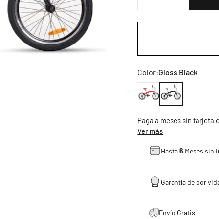
Color
Color:
Gloss Black
Gloss Red
Gloss Black
Paga a meses sin tarjeta
Ver más
Hasta
6
Meses sin i
Garantía de por vida
Envío Gratis