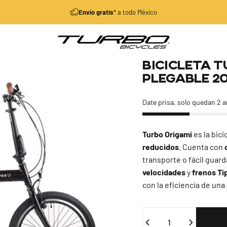
diapositivas pausa
Envío gratis
* a todo México
Turbo Bicycles
Bicicleta
T
Plegable
2
Date prisa, solo quedan 2 a
Turbo Origami
es la bici
reducidos
. Cuenta con
transporte o fácil guar
velocidades
y
frenos Ti
con la eficiencia de una
Cantidad