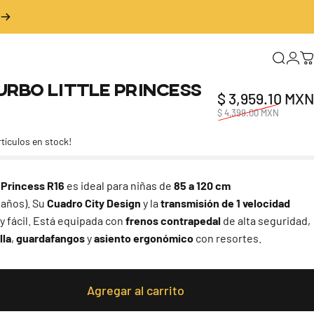
Buscar
Inic
C
urbo
Little
Princess
$ 3,959.10 MXN
$ 4,399.00 MXN
rtículos en stock!
e Princess R16
es ideal para niñas de
85 a 120 cm
 años). Su
Cuadro City Design
y la
transmisión de 1 velocidad
 fácil. Está equipada con
frenos contrapedal
de alta seguridad,
lla
,
guardafangos
y
asiento ergonómico
con resortes.
Agregar al carrito