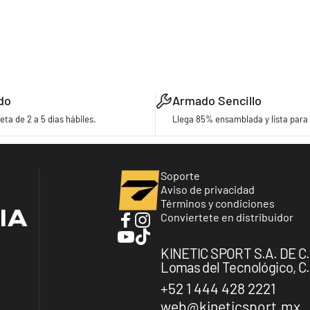
do
Armado Sencillo
eta de 2 a 5 días hábiles.
Llega 85% ensamblada y lista para 
Turbo Bicycles
Soporte
Aviso de privacidad
Términos y condiciones
IA
Conviertete en distribuidor
Facebook
Instagram
YouTube
TikTok
KINETIC SPORT S.A. DE C.V.
Lomas del Tecnológico, C.P
+52 1 444 428 2221
web@kineticsport.mx