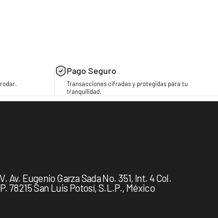
Pago Seguro
rodar.
Transacciones cifradas y protegidas para tu
tranquilidad.
 Av. Eugenio Garza Sada No. 351, Int. 4 Col.
. 78215 San Luis Potosí, S.L.P., México