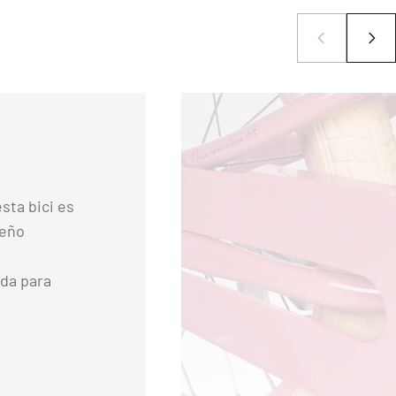
esta bici es
seño
da para