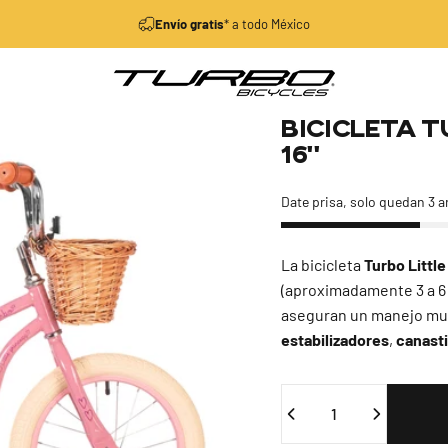
diapositivas pausa
Envío gratis
* a todo México
Turbo Bicycles
Bicicleta
T
16"
Date prisa, solo quedan 3 a
La bicicleta
Turbo Littl
(aproximadamente 3 a 6
aseguran un manejo muy
estabilizadores
,
canasti
Cantidad