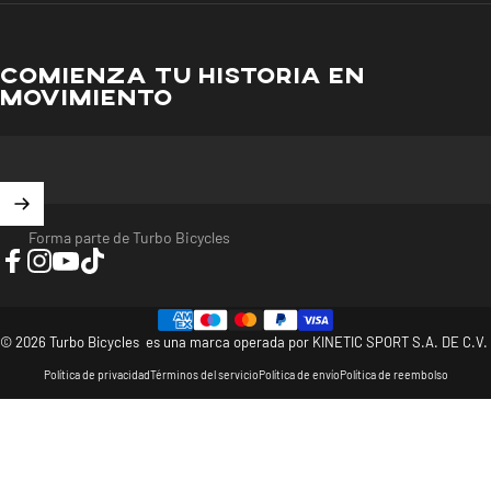
COMIENZA TU HISTORIA EN
MOVIMIENTO
Forma parte de Turbo Bicycles
Facebook
Instagram
YouTube
TikTok
© 2026 Turbo Bicycles es una marca operada por KINETIC SPORT S.A. DE C.V.
Política de privacidad
Términos del servicio
Política de envío
Política de reembolso
>