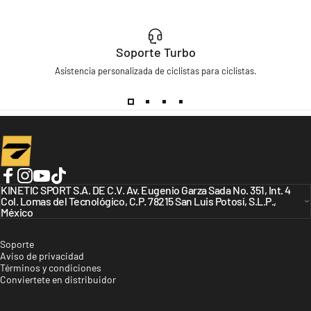
Soporte Turbo
Asistencia personalizada de ciclistas para ciclistas.
Turbo Bicycles
Facebook
KINETIC SPORT S.A. DE C.V. Av. Eugenio Garza Sada No. 351, Int. 4
Instagram
YouTube
TikTok
Col. Lomas del Tecnológico, C.P. 78215 San Luis Potosí, S.L.P.,
México
Soporte
Aviso de privacidad
Términos y condiciones
Conviertete en distribuidor