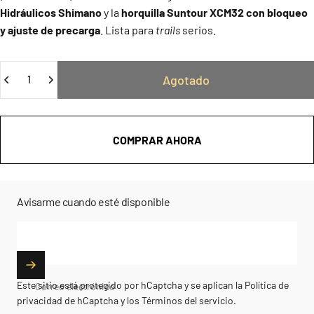
Hidráulicos Shimano
y la
horquilla Suntour XCM32 con bloqueo
y ajuste de precarga
. Lista para
trails
serios.
Cantidad
Agotado
COMPRAR AHORA
Avisarme cuando esté disponible
Este sitio está protegido por hCaptcha y se aplican
la Política de
Correo electrónico
privacidad de hCaptcha
y los
Términos del servicio.