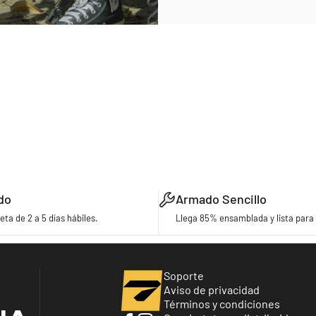
do
Armado Sencillo
eta de 2 a 5 días hábiles.
Llega 85% ensamblada y lista para 
Turbo Bicycles
Soporte
Aviso de privacidad
Términos y condiciones