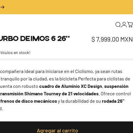
Buscar
Inic
C
urbo
Deimos
6
26"
$ 7,999.00 MXN
rtículos en stock!
 compañera ideal para iniciarse en el Ciclismo, ya sean rutas
anquilo por la ciudad, es la bicicleta Perfecta para ciclistas de
 cuenta con robusto
cuadro de Aluminio XC Design
,
suspensión
transmisión Shimano Tourney de 21 velocidades
. Ofrece control
s
frenos de disco mecánicos
y la durabilidad de su
rodada 26"
d.
Agregar al carrito