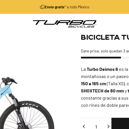
diapositivas pausa
Envío gratis
* a todo México
Turbo Bicycles
Bicicleta
T
Date prisa, solo quedan 3 a
La
Turbo Deimos 6
es la
montañosas o un paseo tr
150 a 165 cm
(Talla XS),
SHOXTECH de 80 mm
y
constante gracias a su
con rines de doble pare
Cantidad