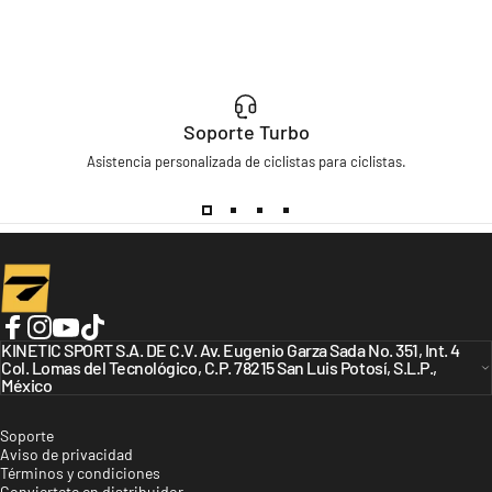
Soporte Turbo
Asistencia personalizada de ciclistas para ciclistas.
Turbo Bicycles
Facebook
KINETIC SPORT S.A. DE C.V. Av. Eugenio Garza Sada No. 351, Int. 4
Instagram
YouTube
TikTok
Col. Lomas del Tecnológico, C.P. 78215 San Luis Potosí, S.L.P.,
México
Soporte
Aviso de privacidad
Términos y condiciones
Conviertete en distribuidor