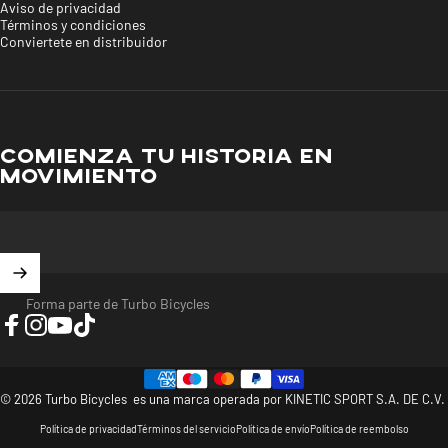
Aviso de privacidad
Términos y condiciones
Conviertete en distribuidor
COMIENZA TU HISTORIA EN
MOVIMIENTO
Forma parte de Turbo Bicycles
Facebook
Instagram
YouTube
TikTok
© 2026 Turbo Bicycles es una marca operada por KINETIC SPORT S.A. DE C.V.
Política de privacidad
Términos del servicio
Política de envío
Política de reembolso
>