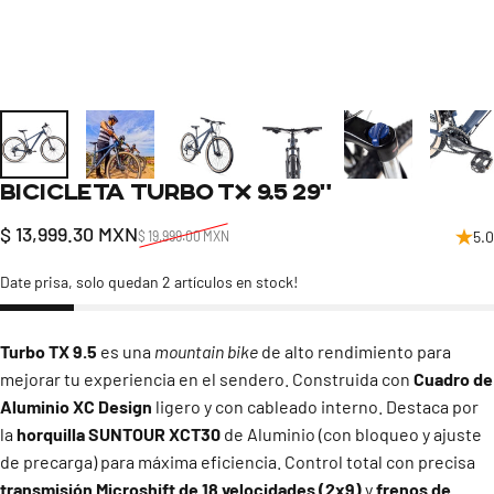
Bicicleta
Turbo
TX
9.5
29"
Precio de oferta
Precio habitual
$ 13,999.30 MXN
5.0
$ 19,999.00 MXN
Date prisa, solo quedan 2 artículos en stock!
Turbo TX 9.5
es una
mountain bike
de alto rendimiento para
mejorar tu experiencia en el sendero. Construida con
Cuadro de
Aluminio XC Design
ligero y con cableado interno. Destaca por
la
horquilla SUNTOUR XCT30
de Aluminio (con bloqueo y ajuste
de precarga) para máxima eficiencia. Control total con precisa
transmisión Microshift de 18 velocidades (2x9)
y
frenos de