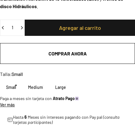
disco Hidráulicos
.
Cantidad
Agregar al carrito
COMPRAR AHORA
Talla
Talla:
Small
Small
Medium
Large
Paga a meses sin tarjeta con
Atrato Pago
Ver más
Hasta
6
Meses sin intereses pagando con Pay pal
(consulta
tarjetas participantes)