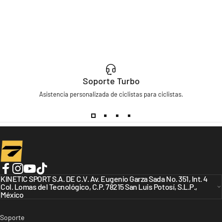
Soporte Turbo
Asistencia personalizada de ciclistas para ciclistas.
Turbo Bicycles
Facebook
KINETIC SPORT S.A. DE C.V. Av. Eugenio Garza Sada No. 351, Int. 4
Instagram
YouTube
TikTok
Col. Lomas del Tecnológico, C.P. 78215 San Luis Potosí, S.L.P.,
México
Soporte