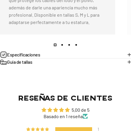
que protege los cables del lodo y el polvo,
además de darle una apariencia mucho más
profesional. Disponible en tallas S, M y L para
adaptarse perfectamente a tu estatura.
Página 1
Página 2
Página 3
Página 4
Especificaciones
Guía de tallas
RESEÑAS DE CLIENTES
5.00 de 5
Basado en 1 reseña
1