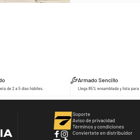
do
Armado Sencillo
eta de 2 a 5 días hábiles.
Llega 85% ensamblada y lista para 
Turbo Bicycles
Soporte
Aviso de privacidad
Términos y condiciones
IA
Conviertete en distribuidor