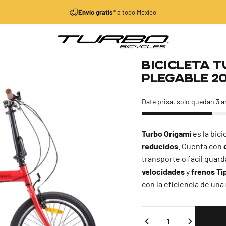
diapositivas pausa
Envío gratis
* a todo México
Turbo Bicycles
Bicicleta
T
Plegable
2
Date prisa, solo quedan 3 a
Turbo Origami
es la bici
reducidos
. Cuenta con
transporte o fácil guar
velocidades
y
frenos Ti
con la eficiencia de una
Cantidad