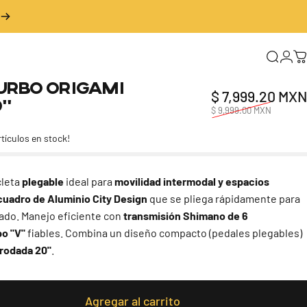
Buscar
Inic
C
urbo
Origami
$ 7,999.20 MXN
0"
$ 9,999.00 MXN
rtículos en stock!
cleta
plegable
ideal para
movilidad intermodal y espacios
cuadro de Aluminio City Design
que se pliega rápidamente para
dado. Manejo eficiente con
transmisión Shimano de 6
po "V"
fiables. Combina un diseño compacto (pedales plegables)
rodada 20"
.
Agregar al carrito