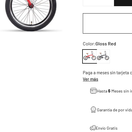
Color
Color:
Gloss Red
Gloss Red
Gloss Black
Paga a meses sin tarjeta
Ver más
Hasta
6
Meses sin i
Garantía de por vida
Envío Gratis