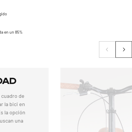
gido
da en un 85%
dad
u cuadro de
r la bici en
s la opción
buscan una