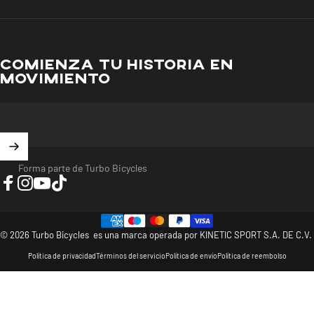
COMIENZA TU HISTORIA EN
MOVIMIENTO
Forma parte de Turbo Bicycles
Facebook
Instagram
YouTube
TikTok
© 2026 Turbo Bicycles es una marca operada por KINETIC SPORT S.A. DE C.V.
Política de privacidad
Términos del servicio
Política de envío
Política de reembolso
>