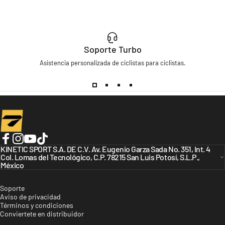
Soporte Turbo
Asistencia personalizada de ciclistas para ciclistas.
Turbo Bicycles
Facebook
KINETIC SPORT S.A. DE C.V. Av. Eugenio Garza Sada No. 351, Int. 4
Instagram
YouTube
TikTok
Col. Lomas del Tecnológico, C.P. 78215 San Luis Potosí, S.L.P.,
México
Soporte
Aviso de privacidad
Términos y condiciones
Conviertete en distribuidor