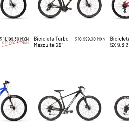
Bicicleta Turbo
Biciclet
Precio de oferta
Precio habitual
$ 11,199.30 MXN
$ 10,999.00 MXN
$ 15,999.00 MXN
Mezquite 29"
SX 9.3 2