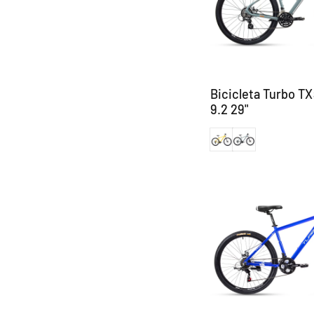
Bicicleta Turbo TX
9.2 29"
Amarillo
Graphene Gray