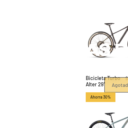
Bicicletas
d
Para salir del camino.
Fuerza y control para enfrentar terrenos irregulares
se vuelve una prueba física y mental.
Bicicleta Turbo
$
Alter 29"
Agota
Ahorra 30%