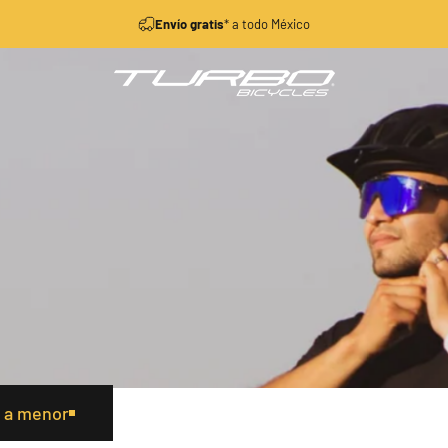
diapositivas pausa
Envío gratis
* a todo México
Turbo Bicycles
r a menor