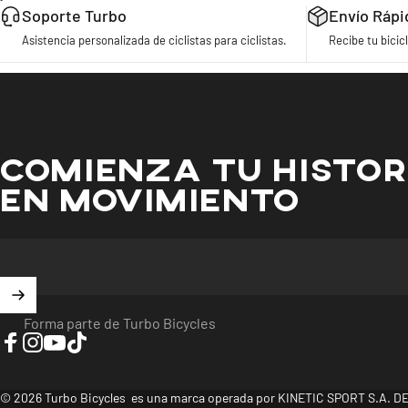
Soporte Turbo
Envío Rápi
Asistencia personalizada de ciclistas para ciclistas.
Recibe tu bicicl
COMIENZA TU HISTOR
EN MOVIMIENTO
Forma parte de Turbo Bicycles
Facebook
Instagram
YouTube
TikTok
© 2026 Turbo Bicycles es una marca operada por KINETIC SPORT S.A. DE