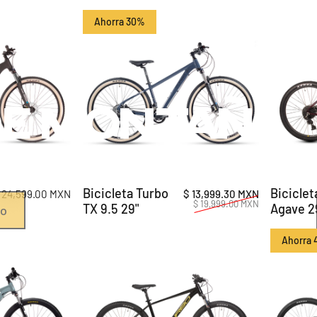
Ahorra 30%
5.0
e
Montaña
 y superficies cambiantes. Un ciclismo instintivo donde el reto es la exper
Bicicleta Turbo
Biciclet
Precio de of
Precio habit
 24,599.00 MXN
$ 13,999.30 MXN
$ 19,999.00 MXN
TX 9.5 29"
Agave 2
do
Ahorra