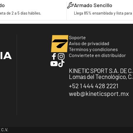
do
Armado Sencillo
eta de 2 a 5 días hábiles.
Llega 85% ensamblada y lista para 
Turbo Bicycles
Soporte
Aviso de privacidad
Términos y condiciones
IA
Conviertete en distribuidor
Facebook
Instagram
YouTube
TikTok
KINETIC SPORT S.A. DE C.V.
Lomas del Tecnológico, C.P
+52 1 444 428 2221
web@kineticsport.mx
 C.V.