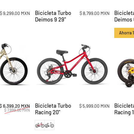
Bicicleta Turbo
Biciclet
$ 9,299.00 MXN
$ 8,799.00 MXN
Deimos 9 29"
Deimos 
Ahorra 
Bicicleta Turbo
Biciclet
Precio de oferta
Precio habitual
$ 6,399.20 MXN
$ 5,999.00 MXN
$ 7,999.00 MXN
Racing 20"
Racing 1
Rojo Metálico
Gris Nardo