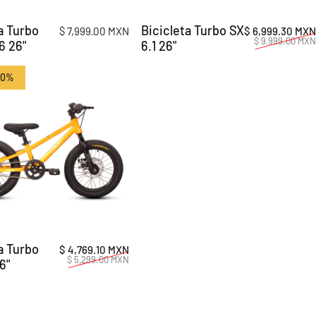
a Turbo
Bicicleta Turbo SX
$ 7,999.00 MXN
$ 6,999.30 MXN
$ 9,999.00 MXN
6 26"
6.1 26"
10%
a Turbo
Precio de oferta
Precio habitual
$ 4,769.10 MXN
$ 5,299.00 MXN
6"