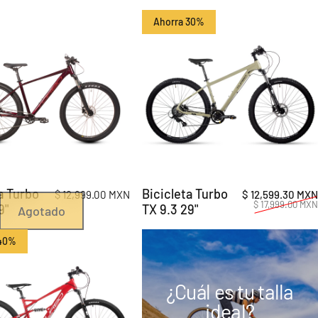
Ahorra 30%
iencia y cada salida
a Turbo
Bicicleta Turbo
erta
ual
$ 12,999.00 MXN
$ 12,599.30 MXN
$ 17,999.00 MXN
9"
TX 9.3 29"
Agotado
 40%
¿Cuál es tu talla
ideal?